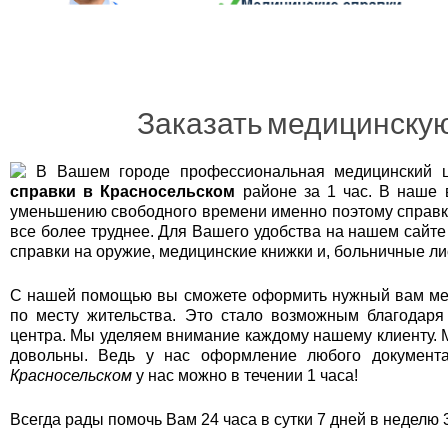
Беговой
Бескудниковский
Бибирево
Бирюлёво Восточное
Заказать медицинскую
Бирюлёво Западное
Богородское
В Вашем городе профессиональная медицинский ц
Братеево
справки в Красносельском
районе за 1 час. В наше 
Бутырский
уменьшению свободного времени именно поэтому справки
все более труднее. Для Вашего удобства на нашем сайте
Вешняки
справки на оружие, медицинские книжки и, больничные ли
Внуково
Войковский
С нашей помощью вы сможете оформить нужный вам мед
по месту жительства. Это стало возможным благодаря
Восточное Дегунино
центра. Мы уделяем внимание каждому нашему клиенту. 
Восточное Измайлово
довольны. Ведь у нас оформление любого документ
Красносельском
у нас можно в течении 1 часа!
Восточный
Выхино-Жулебино
Всегда рады помочь Вам 24 часа в сутки 7 дней в неделю 3
Гагаринский