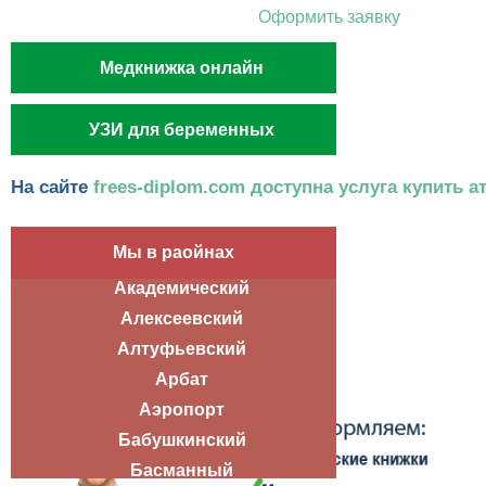
Оформить заявку
Медкнижка онлайн
УЗИ для беременных
На сайте
frees-diplom.com доступна услуга купить ат
Мы в раойнах
Академический
Алексеевский
Алтуфьевский
Арбат
Аэропорт
Бабушкинский
Басманный