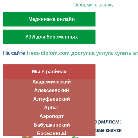
Оформить заявку
Медкнижка онлайн
УЗИ для беременных
На сайте
frees-diplom.com доступна услуга купить ат
Мы в раойнах
Академический
Алексеевский
Алтуфьевский
Арбат
Аэропорт
Бабушкинский
Басманный