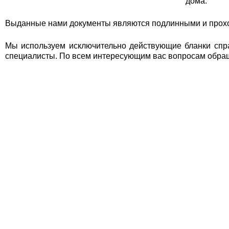
дома.
Головинский
Гольяново
Выданные нами документы являются подлинными и прох
Даниловский
Мы используем исключительно действующие бланки спр
Дмитровский
специалисты. По всем интересующим вас вопросам обращ
Донской
Дорогомилово
Замоскворечье
Западное Дегунино
Зюзино
Зябликово
Ивановское
Измайлово
Капотня
Коньково
Коптево
Косино-Ухтомский