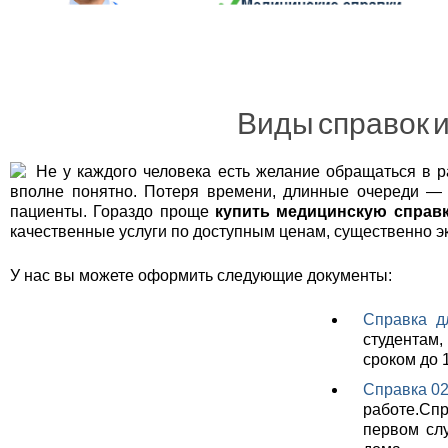
Беговой
Бескудниковский
Бибирево
Бирюлёво Восточное
Виды справок и
Бирюлёво Западное
Богородское
Не у каждого человека есть желание обращаться в р
Братеево
вполне понятно. Потеря времени, длинные очереди — э
Бутырский
пациенты. Гораздо проще
купить медицинскую справ
качественные услуги по доступным ценам, существенно э
Вешняки
Внуково
У нас вы можете оформить следующие документы:
Войковский
Справка д
Восточное Дегунино
студентам,
Восточное Измайлово
сроком до 
Восточный
Справка 02
Выхино-Жулебино
работе.Сп
первом слу
Гагаринский