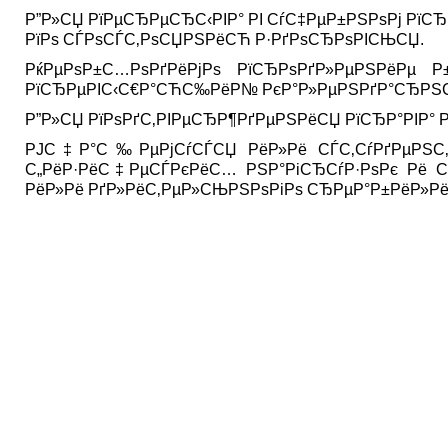
Р”Р»СЏ РїРµСЂРµСЂС‹РІР° РІ СѓС‡РµР±РЅРѕРј РїС
РљР°РїРѕС‚РЅСЏ
РїРѕ СЃРѕСЃС‚РѕСЏРЅРёСЋ Р·РґРѕСЂРѕРІСЊСЏ.
РљРѕРЅСЊРєРѕРІРѕ
РќРµРѕР±С…РѕРґРёРјРѕ РїСЂРѕРґР»РµРЅРёРµ 
РљРѕРїС‚РµРІРѕ
РїСЂРµРІС‹С€Р°СЋС‰РёР№ РєР°Р»РµРЅРґР°СЂРЅС
РљРѕСЃРёРЅРѕ-РЈС…
Р”Р»СЏ РїРѕРґС‚РІРµСЂР¶РґРµРЅРёСЏ РїСЂР°РІР° Р
С‚РѕРјСЃРєРёР№
РЈС‡Р°С‰РµРјСѓСЃСЏ РёР»Рё СЃС‚СѓРґРµРЅС‚С
РљРѕС‚Р»РѕРІРєР°
С„РёР·РёС‡РµСЃРєРёС… РЅР°РіСЂСѓР·РѕРє Рё С
РљСЂР°СЃРЅРѕСЃРµР»СЊСЃРєРёР№
РёР»Рё РґР»РёС‚РµР»СЊРЅРѕРіРѕ СЂРµР°Р±РёР»Рё
РљСЂС‹Р»Р°С‚СЃРєРѕРµ
РљСЂСЋРєРѕРІРѕ
РљСѓР·СЊРјРёРЅРєРё
РљСѓРЅС†РµРІРѕ
РљСѓСЂРєРёРЅРѕ
Р›РµРІРѕР±РµСЂРµР¶РЅС‹Р№
Р›РµС„РѕСЂС‚РѕРІРѕ
Р›РёР°РЅРѕР·РѕРІРѕ
Р›РѕРјРѕРЅРѕСЃРѕРІСЃРєРёР№