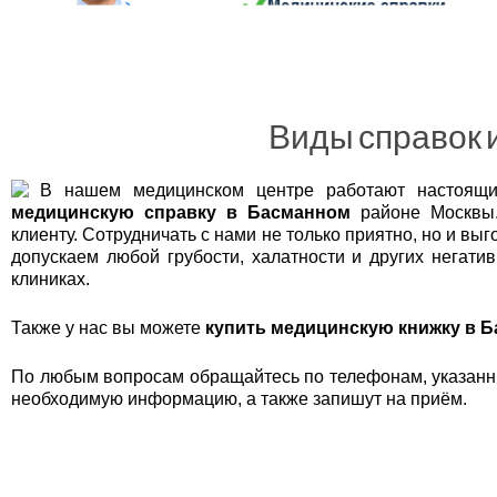
Беговой
Бескудниковский
Бибирево
Бирюлёво Восточное
Виды справок 
Бирюлёво Западное
Богородское
В нашем медицинском центре работают настоящи
Братеево
медицинскую справку в Басманном
районе Москвы.
Бутырский
клиенту. Сотрудничать с нами не только приятно, но и в
допускаем любой грубости, халатности и других негати
Вешняки
клиниках.
Внуково
Войковский
Также у нас вы можете
купить медицинскую книжку в 
Восточное Дегунино
По любым вопросам обращайтесь по телефонам, указанны
Восточное Измайлово
необходимую информацию, а также запишут на приём.
Восточный
Выхино-Жулебино
Гагаринский